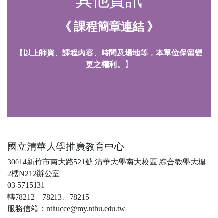
其他資訊
《 課程簡章連結 》
【以上師資、課程內容、時間及場地等，本單位保留變
更之權利。】
國立清華大學推廣教育中心
30014新竹市南大路521號 清華大學南大校區 綜合教學大樓
2樓N212辦公室
03-5715131
轉78212、78213、78215
服務信箱：nthucce@my.nthu.edu.tw