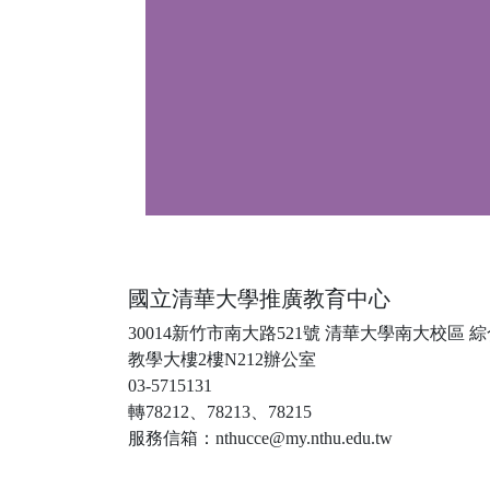
國立清華大學推廣教育中心
30014新竹市南大路521號 清華大學南大校區 
教學大樓2樓N212辦公室
03-5715131
轉78212、78213、78215
服務信箱：nthucce@my.nthu.edu.tw