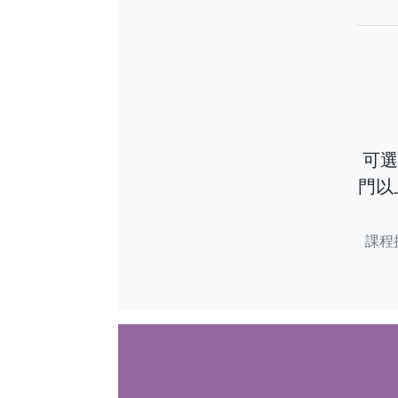
可選
門以
課程