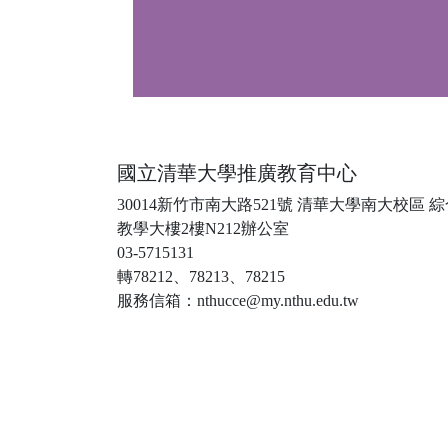
國立清華大學推廣教育中心
30014新竹市南大路521號 清華大學南大校區 
教學大樓2樓N212辦公室
03-5715131
轉78212、78213、78215
服務信箱：nthucce@my.nthu.edu.tw