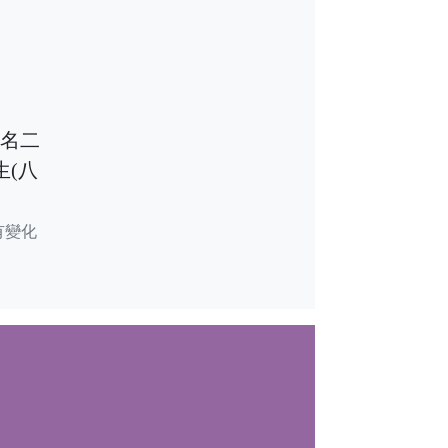
報名二
生(八
有變化