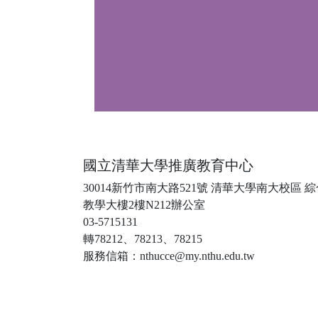
國立清華大學推廣教育中心
30014新竹市南大路521號 清華大學南大校區 
教學大樓2樓N212辦公室
03-5715131
轉78212、78213、78215
服務信箱：nthucce@my.nthu.edu.tw