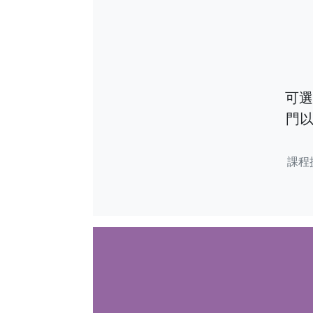
可選
門以
課程